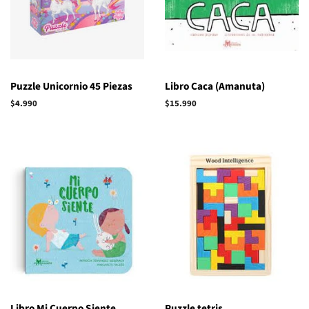
Puzzle Unicornio 45 Piezas
Libro Caca (Amanuta)
Precio
$4.990
Precio
$15.990
habitual
habitual
Libro Mi Cuerpo Siente
Puzzle tetris