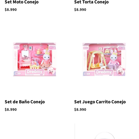
Set Moto Conejo
Set Torta Conejo
Precio
$8.990
Precio
$8.990
habitual
habitual
Set de Baño Conejo
Set Juego Carrito Conejo
Precio
$8.990
Precio
$8.990
habitual
habitual