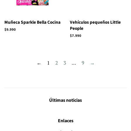
Muñeca Sparkle Bella Cocina
Vehículos pequeños Little
People
Precio
$9.990
habitual
Precio
$7.990
habitual
←
1
2
3
…
9
→
Últimas noticias
Enlaces