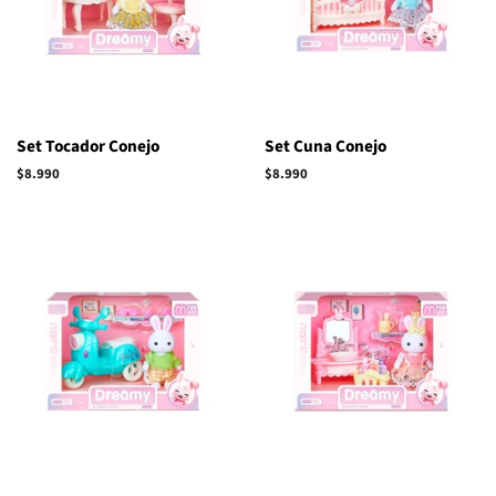
Set Tocador Conejo
Set Cuna Conejo
Precio
$8.990
Precio
$8.990
habitual
habitual