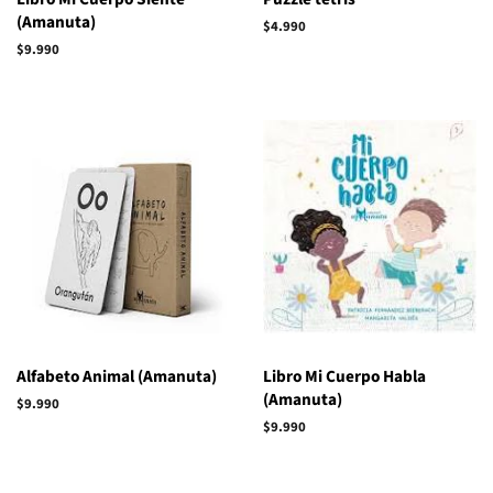
(Amanuta)
Precio
$4.990
habitual
Precio
$9.990
habitual
Alfabeto Animal (Amanuta)
Libro Mi Cuerpo Habla
(Amanuta)
Precio
$9.990
habitual
Precio
$9.990
habitual