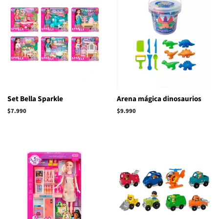
Set Bella Sparkle
Arena mágica dinosaurios
Precio
$7.990
Precio
$9.990
habitual
habitual