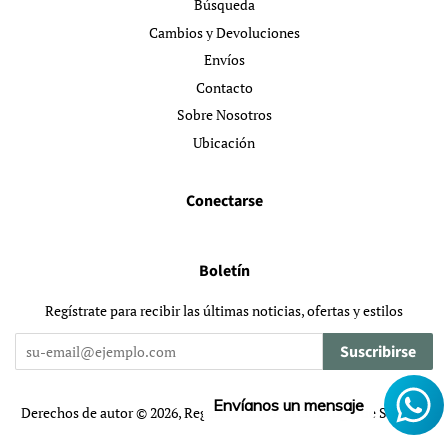
Búsqueda
Cambios y Devoluciones
Envíos
Contacto
Sobre Nosotros
Ubicación
Conectarse
Boletín
Regístrate para recibir las últimas noticias, ofertas y estilos
Suscribirse
Envíanos un mensaje
Derechos de autor © 2026,
RegalaconColor
.
Tecnología de Shopify