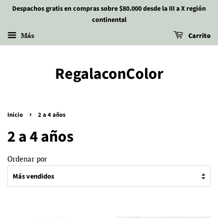
Despachos gratis en compras sobre $80.000 desde la III a X región
continental
Más
Carrito
RegalaconColor
›
Inicio
2 a 4 años
2 a 4 años
Ordenar por