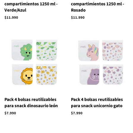
compartimientos 1250 ml -
compartimientos 1250 ml -
Verde/Azul
Rosado
Precio
$11.990
Precio
$11.990
habitual
habitual
Pack 4 bolsas reutilizables
Pack 4 bolsas reutilizables
para snack dinosaurio león
para snack unicornio gato
Precio
$7.990
Precio
$7.990
habitual
habitual