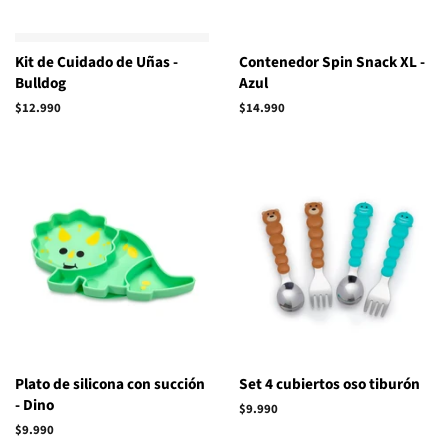
Kit de Cuidado de Uñas -
Contenedor Spin Snack XL -
Bulldog
Azul
Precio
$12.990
Precio
$14.990
habitual
habitual
Plato de silicona con succión
Set 4 cubiertos oso tiburón
- Dino
Precio
$9.990
habitual
Precio
$9.990