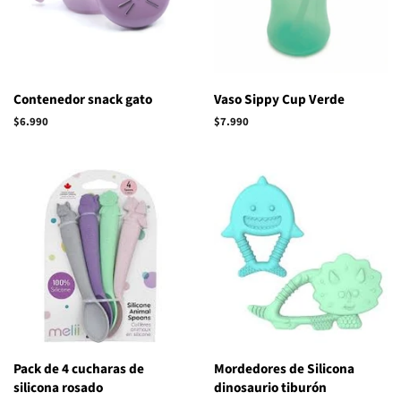
Contenedor snack gato
Vaso Sippy Cup Verde
Precio
$6.990
Precio
$7.990
habitual
habitual
Pack de 4 cucharas de
Mordedores de Silicona
silicona rosado
dinosaurio tiburón