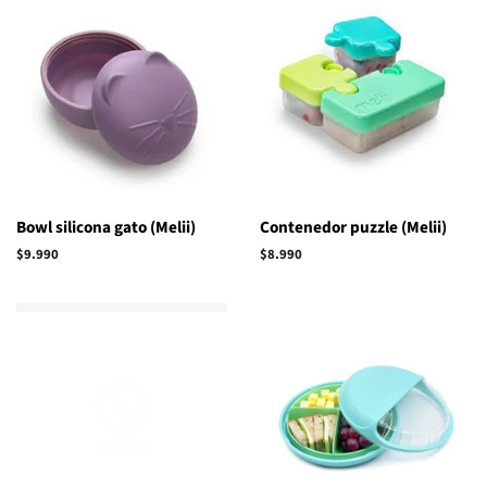
Bowl silicona gato (Melii)
Contenedor puzzle (Melii)
Precio
$9.990
Precio
$8.990
habitual
habitual