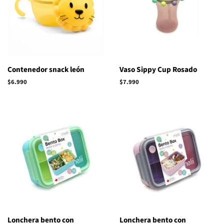
Contenedor snack león
Vaso Sippy Cup Rosado
Precio
$6.990
Precio
$7.990
habitual
habitual
Lonchera bento con
Lonchera bento con