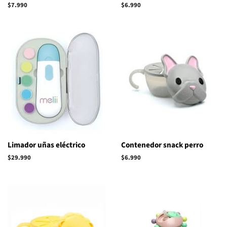
Precio
$7.990
Precio
$6.990
habitual
habitual
Limador uñas eléctrico
Contenedor snack perro
Precio
$29.990
Precio
$6.990
habitual
habitual