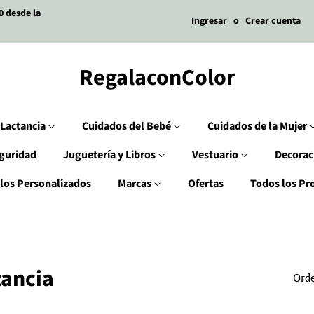
0 desde la
Ingresar
o
Crear cuenta
RegalaconColor
Lactancia
Cuidados del Bebé
Cuidados de la Mujer
guridad
Juguetería y Libros
Vestuario
Decorac
los Personalizados
Marcas
Ofertas
Todos los Pr
tancia
Orde