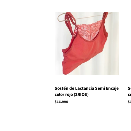
Sostén de Lactancia Semi Encaje
S
color rojo (2RIOS)
c
Precio
$16.990
P
$
habitual
h