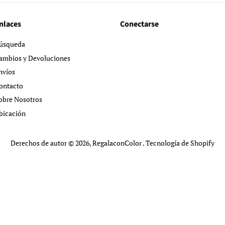
nlaces
Conectarse
úsqueda
ambios y Devoluciones
nvíos
ontacto
obre Nosotros
bicación
Derechos de autor © 2026,
RegalaconColor
.
Tecnología de Shopify