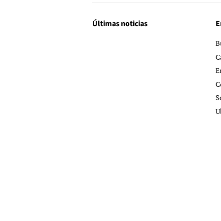
Últimas noticias
E
B
C
E
C
S
U