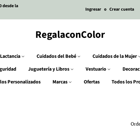
0 desde la
Ingresar
o
Crear cuenta
RegalaconColor
Lactancia
Cuidados del Bebé
Cuidados de la Mujer
guridad
Juguetería y Libros
Vestuario
Decorac
los Personalizados
Marcas
Ofertas
Todos los Pr
Orde