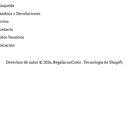
úsqueda
ambios y Devoluciones
nvíos
ontacto
obre Nosotros
bicación
Derechos de autor © 2026,
RegalaconColor
.
Tecnología de Shopify