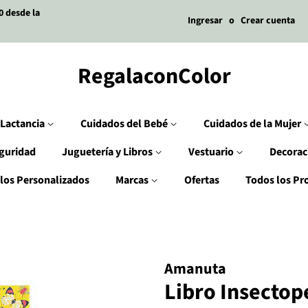
0 desde la
Ingresar
o
Crear cuenta
RegalaconColor
Lactancia
Cuidados del Bebé
Cuidados de la Mujer
guridad
Juguetería y Libros
Vestuario
Decorac
los Personalizados
Marcas
Ofertas
Todos los Pr
Amanuta
Libro Insectop