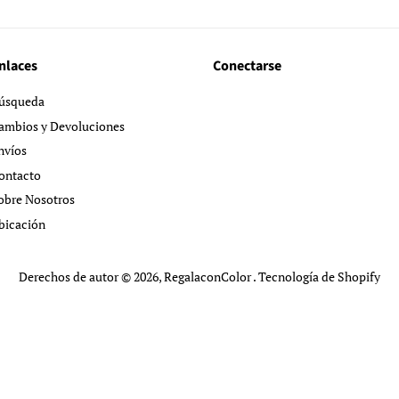
nlaces
Conectarse
úsqueda
ambios y Devoluciones
nvíos
ontacto
obre Nosotros
bicación
Derechos de autor © 2026,
RegalaconColor
.
Tecnología de Shopify