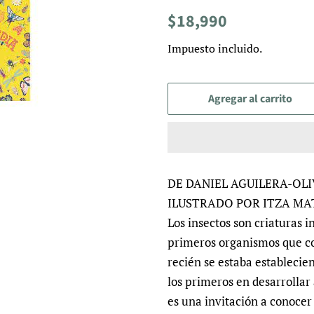
Precio
Precio
$18,990
habitual
de
Impuesto incluido.
venta
Agregar al carrito
DE DANIEL AGUILERA-OL
ILUSTRADO POR ITZA M
Los insectos son criaturas i
primeros organismos que c
recién se estaba establecien
los primeros en desarrollar a
es una invitación a conoce