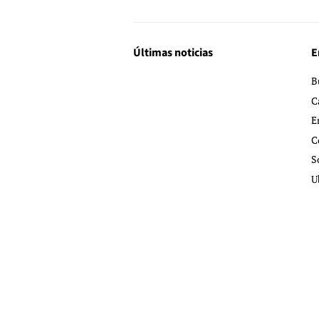
Últimas noticias
E
B
C
E
C
S
U