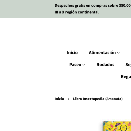
Despachos gratis en compras sobre $80.00
III a X región continental
Inicio
Alimentación
Paseo
Rodados
Se
Rega
›
Inicio
Libro Insectopedia (Amanuta)