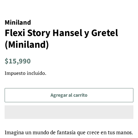
Miniland
Flexi Story Hansel y Gretel
(Miniland)
Precio
Precio
$15,990
habitual
de
Impuesto incluido.
venta
Agregar al carrito
Imagina un mundo de fantasía que crece en tus manos.