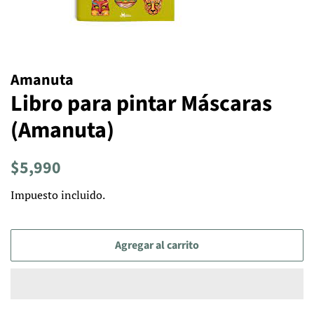
Amanuta
Libro para pintar Máscaras
(Amanuta)
Precio
Precio
$5,990
habitual
de
Impuesto incluido.
venta
Agregar al carrito