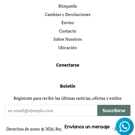
Búsqueda
Cambios y Devoluciones
Envíos
Contacto
Sobre Nosotros
Ubicación
Conectarse
Boletín
Regístrate para recibir las últimas noticias, ofertas y estilos
Suscribirse
Envíanos un mensaje
Derechos de autor © 2026,
RegalaconColor
.
Tecnología de Shopify