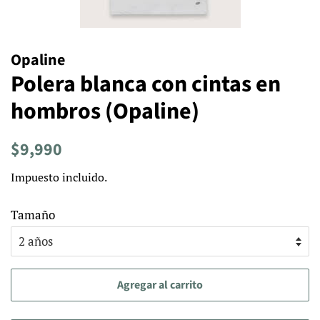
Opaline
Polera blanca con cintas en
hombros (Opaline)
Precio
Precio
$9,990
habitual
de
Impuesto incluido.
venta
Tamaño
Agregar al carrito