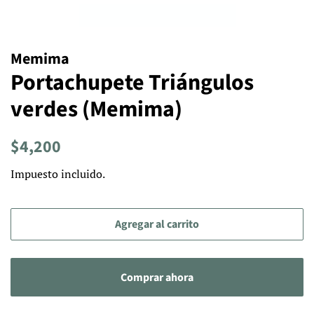
Memima
Portachupete Triángulos
verdes (Memima)
Precio
Precio
$4,200
habitual
de
Impuesto incluido.
venta
Agregar al carrito
Comprar ahora