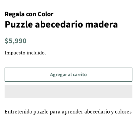
Regala con Color
Puzzle abecedario madera
Precio
Precio
$5,990
habitual
de
Impuesto incluido.
venta
Agregar al carrito
Entretenido puzzle para aprender abecedario y colores